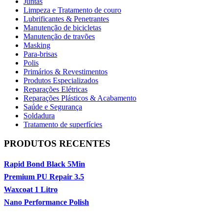
Juntas
Limpeza e Tratamento de couro
Lubrificantes & Penetrantes
Manutenção de bicicletas
Manutenção de travões
Masking
Para-brisas
Polis
Primários & Revestimentos
Produtos Especializados
Reparações Elétricas
Reparações Plásticos & Acabamento
Saúde e Segurança
Soldadura
Tratamento de superfícies
PRODUTOS RECENTES
Rapid Bond Black 5Min
Premium PU Repair 3.5
Waxcoat 1 Litro
Nano Performance Polish