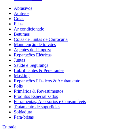
Abrasivos
Aditivos
Colas
Fitas
Ar condicionado
Betumes
Colas de Juntas de Carroçaria
Manutenção de travões
Agentes de Limpeza
Reparações Elétricas
Juntas
Saúde e Segurança
Lubrificantes & Penetrantes
Masking
Reparações Plásticos & Acabamento
Polis
Primários & Revestimentos
Produtos Especializados
Ferramentas, Acessórios e Consumíveis
Tratamento de superfícies
Soldadura
Para-brisas
Entrada