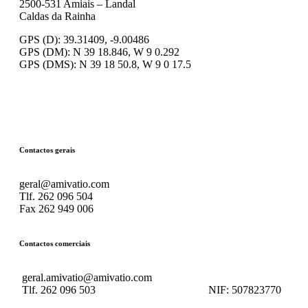
2500-531 Amiais – Landal
Caldas da Rainha
GPS (D): 39.31409, -9.00486
GPS (DM): N 39 18.846, W 9 0.292
GPS (DMS): N 39 18 50.8, W 9 0 17.5
Contactos gerais
geral@amivatio.com
Tlf. 262 096 504
Fax 262 949 006
Contactos comerciais
geral.amivatio@amivatio.com
Tlf. 262 096 503
NIF:
507823770