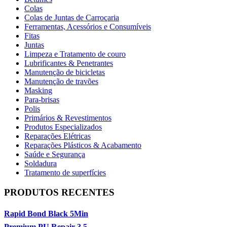
Colas
Colas de Juntas de Carroçaria
Ferramentas, Acessórios e Consumíveis
Fitas
Juntas
Limpeza e Tratamento de couro
Lubrificantes & Penetrantes
Manutenção de bicicletas
Manutenção de travões
Masking
Para-brisas
Polis
Primários & Revestimentos
Produtos Especializados
Reparações Elétricas
Reparações Plásticos & Acabamento
Saúde e Segurança
Soldadura
Tratamento de superfícies
PRODUTOS RECENTES
Rapid Bond Black 5Min
Premium PU Repair 3.5