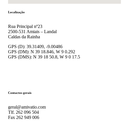
Localização
Rua Principal nº23
2500-531 Amiais – Landal
Caldas da Rainha
GPS (D): 39.31409, -9.00486
GPS (DM): N 39 18.846, W 9 0.292
GPS (DMS): N 39 18 50.8, W 9 0 17.5
Contactos gerais
geral@amivatio.com
Tlf. 262 096 504
Fax 262 949 006