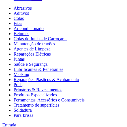
Abrasivos
Aditivos
Colas
Fitas
Ar condicionado
Betumes
Colas de Juntas de Carroçaria
Manutenção de travões
Agentes de Limpeza
Reparações Elétricas
Juntas
Saúde e Segurança
Lubrificantes & Penetrantes
Masking
Reparações Plásticos & Acabamento
Polis
Primários & Revestimentos
Produtos Especializados
Ferramentas, Acessórios e Consumíveis
Tratamento de superfícies
Soldadura
Para-brisas
Entrada