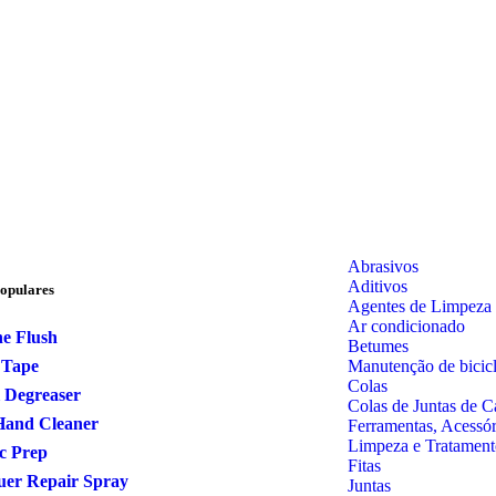
Abrasivos
Aditivos
opulares
Agentes de Limpeza
Ar condicionado
e Flush
Betumes
Manutenção de bicicl
 Tape
Colas
 Degreaser
Colas de Juntas de C
Hand Cleaner
Ferramentas, Acessó
Limpeza e Tratament
ic Prep
Fitas
uer Repair Spray
Juntas