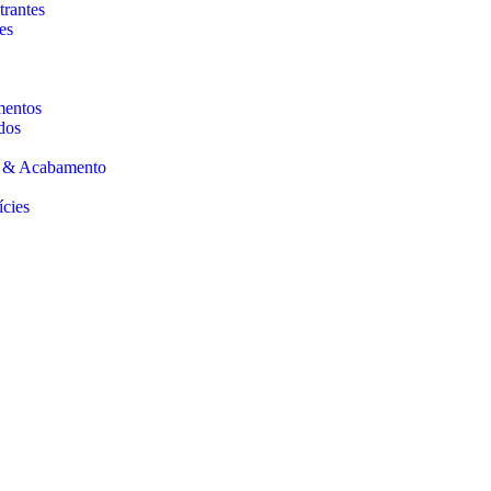
trantes
es
mentos
dos
s & Acabamento
ícies