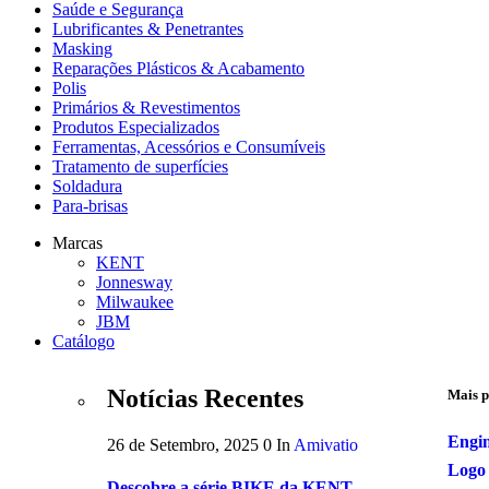
Saúde e Segurança
Lubrificantes & Penetrantes
Masking
Reparações Plásticos & Acabamento
Polis
Primários & Revestimentos
Produtos Especializados
Ferramentas, Acessórios e Consumíveis
Tratamento de superfícies
Soldadura
Para-brisas
Marcas
KENT
Jonnesway
Milwaukee
JBM
Catálogo
Notícias Recentes
Mais p
Engin
26 de Setembro, 2025
0
In
Amivatio
Logo
Descobre a série BIKE da KENT