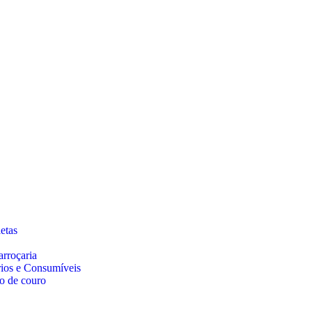
etas
arroçaria
rios e Consumíveis
o de couro