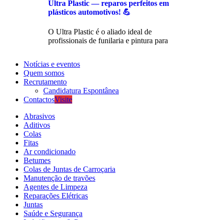
Ultra Plastic — reparos perfeitos em
plásticos automotivos! 💪
O Ultra Plastic é o aliado ideal de
profissionais de funilaria e pintura para
Notícias e eventos
Quem somos
Recrutamento
Candidatura Espontânea
Contactos
Visite
Abrasivos
Aditivos
Colas
Fitas
Ar condicionado
Betumes
Colas de Juntas de Carroçaria
Manutenção de travões
Agentes de Limpeza
Reparações Elétricas
Juntas
Saúde e Segurança