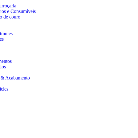
arroçaria
rios e Consumíveis
o de couro
trantes
es
mentos
dos
s & Acabamento
ícies