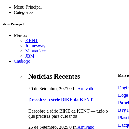
Menu Principal
Categorias
Menu Principal
Marcas
KENT
Jonnesway
Milwaukee
JBM
Catálogo
Notícias Recentes
Mais p
Engin
26 de Setembro, 2025
0
In
Amivatio
Logo
Descobre a série BIKE da KENT
Panel
Dry 
Descobre a série BIKE da KENT — tudo o
que precisas para cuidar da
Plast
Lacq
26 de Setembro, 2025
0
In
Amivatio