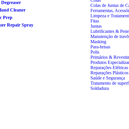
Colas
 Degreaser
Colas de Juntas de C
Hand Cleaner
Ferramentas, Acessó
Limpeza e Tratament
ic Prep
Fitas
uer Repair Spray
Juntas
Lubrificantes & Pene
Manutenção de travõ
Masking
Para-brisas
Polis
Primários & Revesti
Produtos Especializa
Reparações Elétricas
Reparações Plástico
Saúde e Segurança
Tratamento de superf
Soldadura