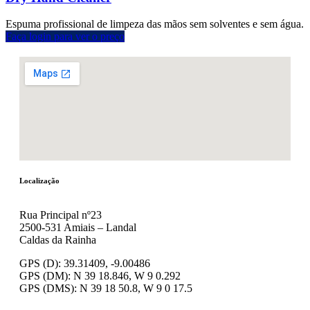
Espuma profissional de limpeza das mãos sem solventes e sem água.
Faça login para ver o preço
Localização
Rua Principal nº23
2500-531 Amiais – Landal
Caldas da Rainha
GPS (D): 39.31409, -9.00486
GPS (DM): N 39 18.846, W 9 0.292
GPS (DMS): N 39 18 50.8, W 9 0 17.5