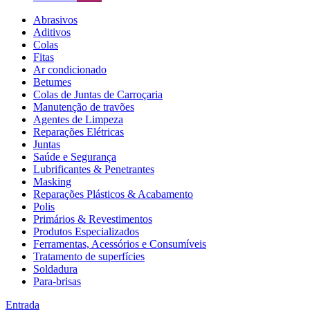
Abrasivos
Aditivos
Colas
Fitas
Ar condicionado
Betumes
Colas de Juntas de Carroçaria
Manutenção de travões
Agentes de Limpeza
Reparações Elétricas
Juntas
Saúde e Segurança
Lubrificantes & Penetrantes
Masking
Reparações Plásticos & Acabamento
Polis
Primários & Revestimentos
Produtos Especializados
Ferramentas, Acessórios e Consumíveis
Tratamento de superfícies
Soldadura
Para-brisas
Entrada