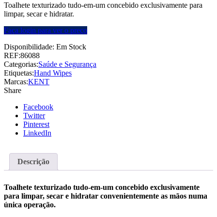
Toalhete texturizado tudo-em-um concebido exclusivamente para
limpar, secar e hidratar.
Faça login para ver o preço
Disponibilidade:
Em Stock
REF:
86088
Categorias:
Saúde e Segurança
Etiquetas:
Hand Wipes
Marcas:
KENT
Share
Facebook
Twitter
Pinterest
LinkedIn
Descrição
Toalhete texturizado tudo-em-um concebido exclusivamente
para limpar, secar e hidratar convenientemente as mãos numa
única operação.