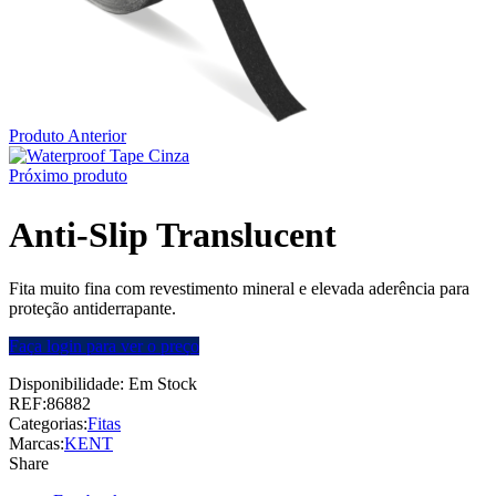
Produto Anterior
Próximo produto
Anti-Slip Translucent
Fita muito fina com revestimento mineral e elevada aderência para
proteção antiderrapante.
Faça login para ver o preço
Disponibilidade:
Em Stock
REF:
86882
Categorias:
Fitas
Marcas:
KENT
Share