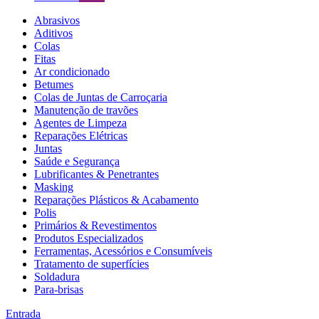
Abrasivos
Aditivos
Colas
Fitas
Ar condicionado
Betumes
Colas de Juntas de Carroçaria
Manutenção de travões
Agentes de Limpeza
Reparações Elétricas
Juntas
Saúde e Segurança
Lubrificantes & Penetrantes
Masking
Reparações Plásticos & Acabamento
Polis
Primários & Revestimentos
Produtos Especializados
Ferramentas, Acessórios e Consumíveis
Tratamento de superfícies
Soldadura
Para-brisas
Entrada