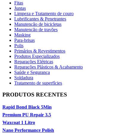
Fitas
Juntas
Limpeza e Tratamento de couro
Lubrificantes & Penetrantes
Manutenção de bicicletas
Manutenção de travões
Masking
Para-brisas
Polis
Primários & Revestimentos
Produtos Especializados
Reparações Elétricas
Reparações Plásticos & Acabamento
Saúde e Segurança
Soldadura
Tratamento de superfícies
PRODUTOS RECENTES
Rapid Bond Black 5Min
Premium PU Repair 3.5
Waxcoat 1 Litro
Nano Performance Polish