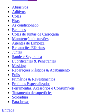
Abrasivos
Aditivos
Colas
Fitas
Ar condicionado
Betumes
Colas de Juntas de Carroçaria
Manutenção de travões
Agentes de Limpeza
Reparações Elétricas
Juntas
Saúde e Segurança
Lubrificantes & Penetrantes
Masking
Reparações Plásticos & Acabamento
Polis
Primários & Revestimentos
Produtos Especializados
Ferramentas, Acessórios e Consumíveis
Tratamento de superfícies
Soldadura
Para-brisas
Entrada