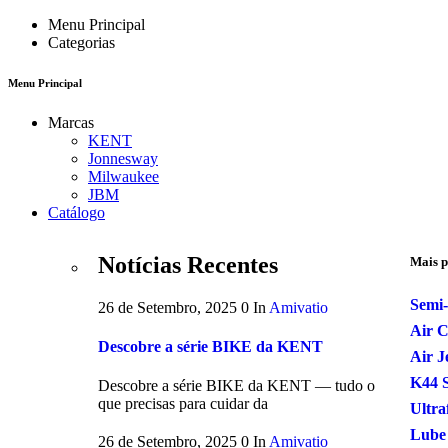
Menu Principal
Categorias
Menu Principal
Marcas
KENT
Jonnesway
Milwaukee
JBM
Catálogo
Notícias Recentes
Mais p
Semi-
26 de Setembro, 2025
0
In
Amivatio
Air 
Descobre a série BIKE da KENT
Air J
K44 S
Descobre a série BIKE da KENT — tudo o
que precisas para cuidar da
Ultra
Lube
26 de Setembro, 2025
0
In
Amivatio