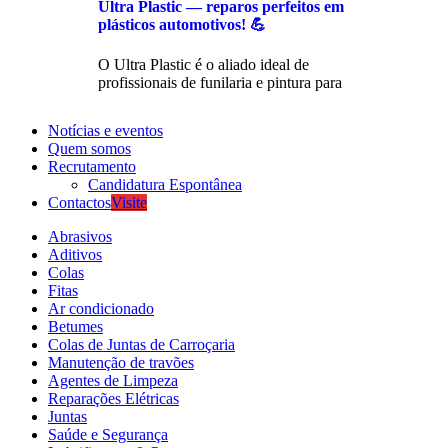
Ultra Plastic — reparos perfeitos em
plásticos automotivos! 💪
O Ultra Plastic é o aliado ideal de
profissionais de funilaria e pintura para
Notícias e eventos
Quem somos
Recrutamento
Candidatura Espontânea
Contactos
Visite
Abrasivos
Aditivos
Colas
Fitas
Ar condicionado
Betumes
Colas de Juntas de Carroçaria
Manutenção de travões
Agentes de Limpeza
Reparações Elétricas
Juntas
Saúde e Segurança