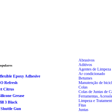
Abrasivos
Aditivos
opulares
Agentes de Limpeza
Ar condicionado
flexible Epoxy Adhesive
Betumes
Manutenção de bicicl
CO Refresh
Colas
et Citrus
Colas de Juntas de C
ilicone Grease
Ferramentas, Acessó
Limpeza e Tratament
fill 3 Black
Fitas
 Shuttle Gun
Juntas