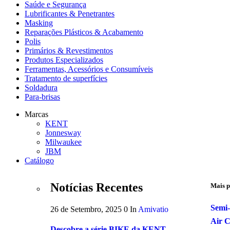
Saúde e Segurança
Lubrificantes & Penetrantes
Masking
Reparações Plásticos & Acabamento
Polis
Primários & Revestimentos
Produtos Especializados
Ferramentas, Acessórios e Consumíveis
Tratamento de superfícies
Soldadura
Para-brisas
Marcas
KENT
Jonnesway
Milwaukee
JBM
Catálogo
Notícias Recentes
Mais p
Semi-
26 de Setembro, 2025
0
In
Amivatio
Air 
Descobre a série BIKE da KENT