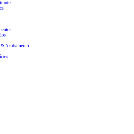
trantes
es
mentos
dos
s & Acabamento
ícies