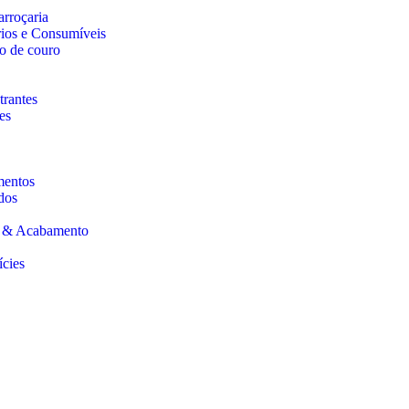
arroçaria
rios e Consumíveis
o de couro
trantes
es
mentos
dos
s & Acabamento
ícies