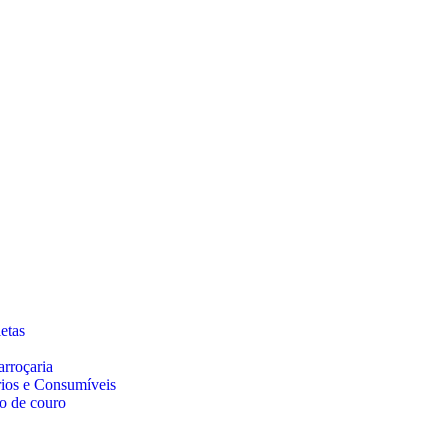
etas
arroçaria
rios e Consumíveis
o de couro