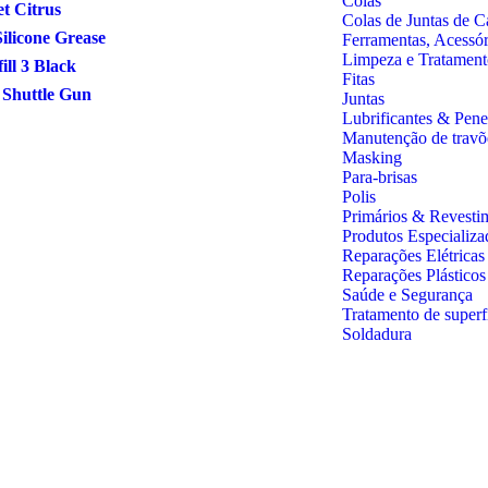
Colas
et Citrus
Colas de Juntas de C
ilicone Grease
Ferramentas, Acessó
Limpeza e Tratament
fill 3 Black
Fitas
 Shuttle Gun
Juntas
Lubrificantes & Pene
Manutenção de travõ
Masking
Para-brisas
Polis
Primários & Revesti
Produtos Especializa
Reparações Elétricas
Reparações Plástico
Saúde e Segurança
Tratamento de superf
Soldadura