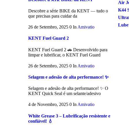
Air J
K44 S
Descobre a série BIKE da KENT — tudo o
que precisas para cuidar da
Ultra
Lube
26 de Setembro, 2025
0
In
Amivatio
KENT Fuel Guard 2
KENT Fuel Guard 2 🚗 Desenvolvido para
limpar e lubrificar, o KENT Fuel Guard
26 de Setembro, 2025
0
In
Amivatio
Selagem e adesão de alta performance! ✨
Selagem e adesão de alta performance! ✨ O
KENT Quick Seal é um selante/adesivo
4 de Novembro, 2025
0
In
Amivatio
White Grease 3 – Lubrificação resistente e
confiável! 💧