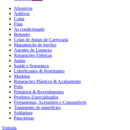
Abrasivos
Aditivos
Colas
Fitas
Ar condicionado
Betumes
Colas de Juntas de Carroçaria
Manutenção de travões
Agentes de Limpeza
Reparações Elétricas
Juntas
Saúde e Segurança
Lubrificantes & Penetrantes
Masking
Reparações Plásticos & Acabamento
Polis
Primários & Revestimentos
Produtos Especializados
Ferramentas, Acessórios e Consumíveis
Tratamento de superfícies
Soldadura
Para-brisas
Entrada