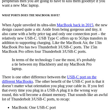
peripherals then you are going to have to kiss them goodbye if you
want a new Mac laptop.
WHAT PORTS DOES THE MACBOOK HAVE?
When Apple unveiled its ultra-slim
MacBook back in 2015
, the new
design caused quite a stir. Aside from being gorgeous and tiny, it
also came with a hefty price tag and only one connection port – the
relatively new USB-C. USB Type C offers up to 5Gbps transfers in
addition to supporting charging. Like the MacBook Air, the 13in
MacBook Pro has two Thunderbolt 3/USB-C ports. The 15in
MacBook Pro offers four Thunderbolt 3/USB-C ports.
In terms of the technology I use the most, it’s probably
a tie between my Blackberry and my MacBook Pro
laptop.
There is one other difference between the
USB-C port on the
different MacBooks
. The other benefit of the USB-C port is that it
doesn’t matter what orientation you plug your cable in. If you feel
that every time you plug in a USB-A plug it is the wrong way
round, this will become a distant memory. That sounds like an awful
lot of Thunderbolt 3/USB-C ports, to recap:
MacBook: One USB-C port