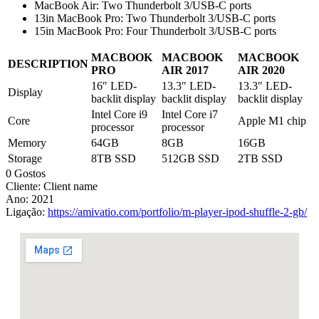
MacBook Air: Two Thunderbolt 3/USB-C ports
13in MacBook Pro: Two Thunderbolt 3/USB-C ports
15in MacBook Pro: Four Thunderbolt 3/USB-C ports
MACBOOK
MACBOOK
MACBOOK
DESCRIPTION
PRO
AIR 2017
AIR 2020
16″ LED-
13.3″ LED-
13.3″ LED-
Display
backlit display
backlit display
backlit display
Intel Core i9
Intel Core i7
Core
Apple M1 chip
processor
processor
Memory
64GB
8GB
16GB
Storage
8TB SSD
512GB SSD
2TB SSD
0 Gostos
Cliente:
Client name
Ano:
2021
Ligação:
https://amivatio.com/portfolio/m-player-ipod-shuffle-2-gb/