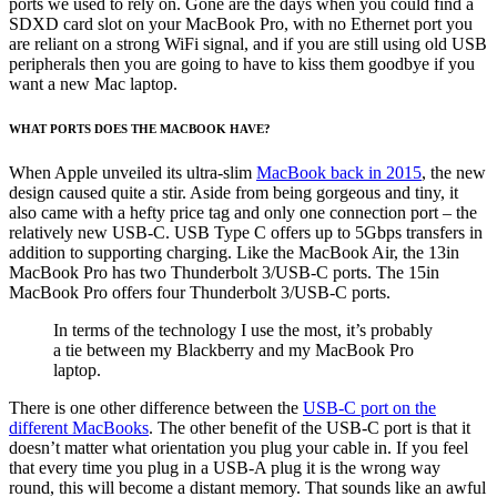
ports we used to rely on. Gone are the days when you could find a
SDXD card slot on your MacBook Pro, with no Ethernet port you
are reliant on a strong WiFi signal, and if you are still using old USB
peripherals then you are going to have to kiss them goodbye if you
want a new Mac laptop.
WHAT PORTS DOES THE MACBOOK HAVE?
When Apple unveiled its ultra-slim
MacBook back in 2015
, the new
design caused quite a stir. Aside from being gorgeous and tiny, it
also came with a hefty price tag and only one connection port – the
relatively new USB-C. USB Type C offers up to 5Gbps transfers in
addition to supporting charging. Like the MacBook Air, the 13in
MacBook Pro has two Thunderbolt 3/USB-C ports. The 15in
MacBook Pro offers four Thunderbolt 3/USB-C ports.
In terms of the technology I use the most, it’s probably
a tie between my Blackberry and my MacBook Pro
laptop.
There is one other difference between the
USB-C port on the
different MacBooks
. The other benefit of the USB-C port is that it
doesn’t matter what orientation you plug your cable in. If you feel
that every time you plug in a USB-A plug it is the wrong way
round, this will become a distant memory. That sounds like an awful