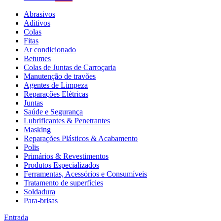
Abrasivos
Aditivos
Colas
Fitas
Ar condicionado
Betumes
Colas de Juntas de Carroçaria
Manutenção de travões
Agentes de Limpeza
Reparações Elétricas
Juntas
Saúde e Segurança
Lubrificantes & Penetrantes
Masking
Reparações Plásticos & Acabamento
Polis
Primários & Revestimentos
Produtos Especializados
Ferramentas, Acessórios e Consumíveis
Tratamento de superfícies
Soldadura
Para-brisas
Entrada