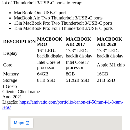
lot of Thunderbolt 3/USB-C ports, to recap:
MacBook: One USB-C port
MacBook Air: Two Thunderbolt 3/USB-C ports
13in MacBook Pro: Two Thunderbolt 3/USB-C ports
15in MacBook Pro: Four Thunderbolt 3/USB-C ports
MACBOOK
MACBOOK
MACBOOK
DESCRIPTION
PRO
AIR 2017
AIR 2020
16″ LED-
13.3″ LED-
13.3″ LED-
Display
backlit display
backlit display
backlit display
Intel Core i9
Intel Core i7
Core
Apple M1 chip
processor
processor
Memory
64GB
8GB
16GB
Storage
8TB SSD
512GB SSD
2TB SSD
1 Gosto
Cliente:
Client name
Ano:
2021
Ligação:
https://amivatio.com/portfolio/canon-ef-50mm-f-1-8-stm-
lens/