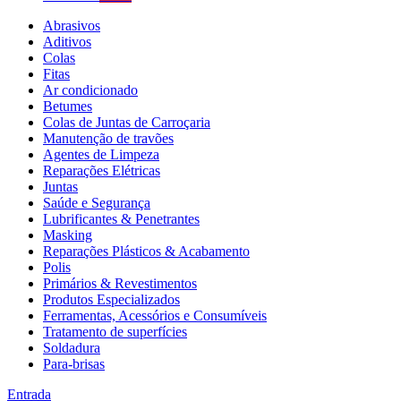
Abrasivos
Aditivos
Colas
Fitas
Ar condicionado
Betumes
Colas de Juntas de Carroçaria
Manutenção de travões
Agentes de Limpeza
Reparações Elétricas
Juntas
Saúde e Segurança
Lubrificantes & Penetrantes
Masking
Reparações Plásticos & Acabamento
Polis
Primários & Revestimentos
Produtos Especializados
Ferramentas, Acessórios e Consumíveis
Tratamento de superfícies
Soldadura
Para-brisas
Entrada