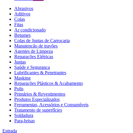
Abrasivos
Aditivos
Colas
Fitas
Ar condicionado
Betumes
Colas de Juntas de Carroçaria
Manutenção de travões
Agentes de Limpeza
Reparações Elétricas
Juntas
Saúde e Segurança
Lubrificantes & Penetrantes
Masking
Reparações Plásticos & Acabamento
Polis
Primários & Revestimentos
Produtos Especializados
Ferramentas, Acessórios e Consumíveis
Tratamento de superfícies
Soldadura
Para-brisas
Entrada