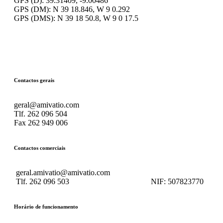
GPS (D): 39.31409, -9.00486
GPS (DM): N 39 18.846, W 9 0.292
GPS (DMS): N 39 18 50.8, W 9 0 17.5
Contactos gerais
geral@amivatio.com
Tlf. 262 096 504
Fax 262 949 006
Contactos comerciais
geral.amivatio@amivatio.com
Tlf. 262 096 503
NIF:
507823770
Horário de funcionamento