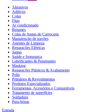
Abrasivos
Aditivos
Colas
Fitas
Ar condicionado
Betumes
Colas de Juntas de Carroçaria
Manutenção de travões
Agentes de Limpeza
Reparações Elétricas
Juntas
Saúde e Segurança
Lubrificantes & Penetrantes
Masking
Reparações Plásticos & Acabamento
Polis
Primários & Revestimentos
Produtos Especializados
Ferramentas, Acessórios e Consumíveis
Tratamento de superfícies
Soldadura
Para-brisas
Entrada