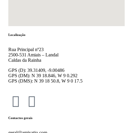
Localização
Rua Principal nº23
2500-531 Amiais – Landal
Caldas da Rainha
GPS (D): 39.31409, -9.00486
GPS (DM): N 39 18.846, W 9 0.292
GPS (DMS): N 39 18 50.8, W 9 0 17.5
Contactos gerais
geral@amivatio.com