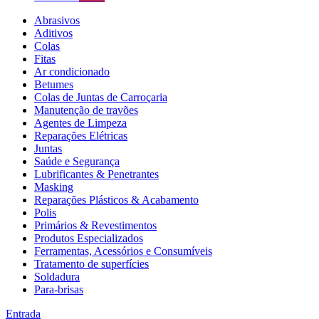
Abrasivos
Aditivos
Colas
Fitas
Ar condicionado
Betumes
Colas de Juntas de Carroçaria
Manutenção de travões
Agentes de Limpeza
Reparações Elétricas
Juntas
Saúde e Segurança
Lubrificantes & Penetrantes
Masking
Reparações Plásticos & Acabamento
Polis
Primários & Revestimentos
Produtos Especializados
Ferramentas, Acessórios e Consumíveis
Tratamento de superfícies
Soldadura
Para-brisas
Entrada