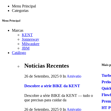
Menu Principal
Categorias
Menu Principal
Marcas
KENT
Jonnesway
Milwaukee
JBM
Catálogo
Notícias Recentes
Mais p
Turb
26 de Setembro, 2025
0
In
Amivatio
Prelo
Descobre a série BIKE da KENT
Quick
Flow
Descobre a série BIKE da KENT — tudo o
que precisas para cuidar da
Premi
HT P
26 de Setembro, 2025
0
In
Amivatio