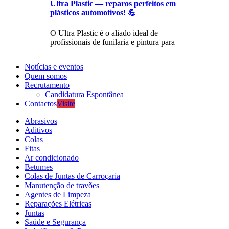
Ultra Plastic — reparos perfeitos em
plásticos automotivos! 💪
O Ultra Plastic é o aliado ideal de
profissionais de funilaria e pintura para
Notícias e eventos
Quem somos
Recrutamento
Candidatura Espontânea
Contactos
Visite
Abrasivos
Aditivos
Colas
Fitas
Ar condicionado
Betumes
Colas de Juntas de Carroçaria
Manutenção de travões
Agentes de Limpeza
Reparações Elétricas
Juntas
Saúde e Segurança