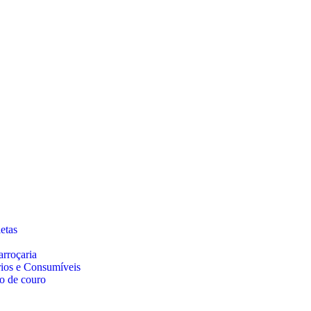
etas
arroçaria
rios e Consumíveis
o de couro