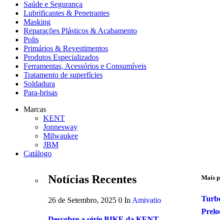
Saúde e Segurança
Lubrificantes & Penetrantes
Masking
Reparações Plásticos & Acabamento
Polis
Primários & Revestimentos
Produtos Especializados
Ferramentas, Acessórios e Consumíveis
Tratamento de superfícies
Soldadura
Para-brisas
Marcas
KENT
Jonnesway
Milwaukee
JBM
Catálogo
Notícias Recentes
Mais p
Turb
26 de Setembro, 2025
0
In
Amivatio
Prelo
Descobre a série BIKE da KENT