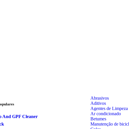
Abrasivos
Aditivos
opulares
Agentes de Limpeza
Ar condicionado
o And GPF Cleaner
Betumes
Manutenção de bicicl
ck