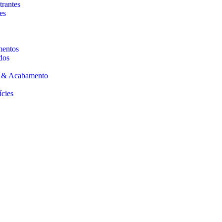
trantes
es
mentos
dos
s & Acabamento
ícies