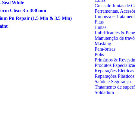
Colas
 Seal White
Colas de Juntas de C
form Clear 3 x 300 mm
Ferramentas, Acessó
Limpeza e Tratament
um Pu Repair (1.5 Min & 3.5 Min)
Fitas
aint
Juntas
Lubrificantes & Pene
Manutenção de travõ
Masking
Para-brisas
Polis
Primários & Revesti
Produtos Especializa
Reparações Elétricas
Reparações Plástico
Saúde e Segurança
Tratamento de superf
Soldadura