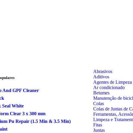
Abrasivos
Aditivos
opulares
Agentes de Limpeza
Ar condicionado
o And GPF Cleaner
Betumes
Manutenção de bicicl
ck
Colas
 Seal White
Colas de Juntas de C
form Clear 3 x 300 mm
Ferramentas, Acessó
Limpeza e Tratament
um Pu Repair (1.5 Min & 3.5 Min)
Fitas
aint
Juntas