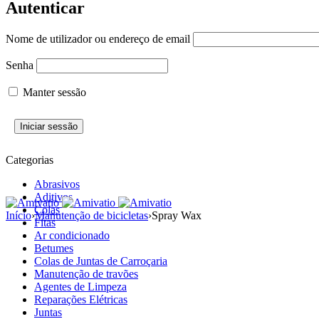
Autenticar
Nome de utilizador ou endereço de email
Senha
Manter sessão
Categorias
Abrasivos
Aditivos
Colas
Início
›
Manutenção de bicicletas
›
Spray Wax
Fitas
Ar condicionado
Betumes
Colas de Juntas de Carroçaria
Manutenção de travões
Agentes de Limpeza
Reparações Elétricas
Juntas