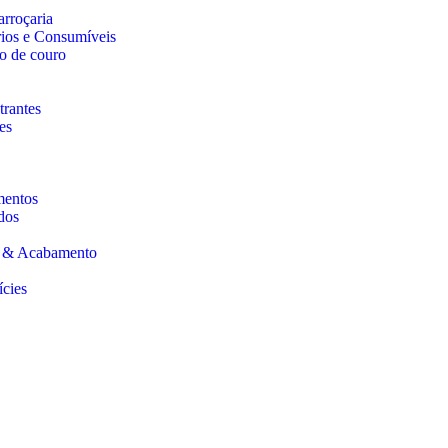
arroçaria
rios e Consumíveis
o de couro
trantes
es
mentos
dos
s & Acabamento
ícies