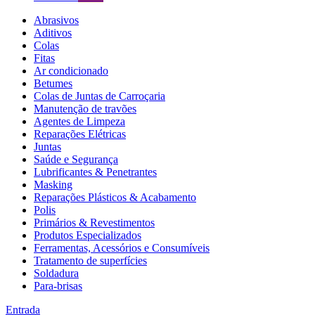
Abrasivos
Aditivos
Colas
Fitas
Ar condicionado
Betumes
Colas de Juntas de Carroçaria
Manutenção de travões
Agentes de Limpeza
Reparações Elétricas
Juntas
Saúde e Segurança
Lubrificantes & Penetrantes
Masking
Reparações Plásticos & Acabamento
Polis
Primários & Revestimentos
Produtos Especializados
Ferramentas, Acessórios e Consumíveis
Tratamento de superfícies
Soldadura
Para-brisas
Entrada