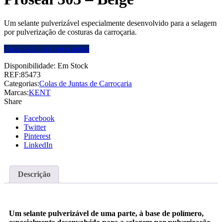
Um selante pulverizável especialmente desenvolvido para a selagem
por pulverização de costuras da carroçaria.
Faça login para ver o preço
Disponibilidade:
Em Stock
REF:
85473
Categorias:
Colas de Juntas de Carroçaria
Marcas:
KENT
Share
Facebook
Twitter
Pinterest
LinkedIn
Descrição
Um selante pulverizável de uma parte, à base de polímero,