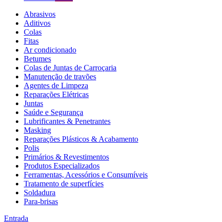
Abrasivos
Aditivos
Colas
Fitas
Ar condicionado
Betumes
Colas de Juntas de Carroçaria
Manutenção de travões
Agentes de Limpeza
Reparações Elétricas
Juntas
Saúde e Segurança
Lubrificantes & Penetrantes
Masking
Reparações Plásticos & Acabamento
Polis
Primários & Revestimentos
Produtos Especializados
Ferramentas, Acessórios e Consumíveis
Tratamento de superfícies
Soldadura
Para-brisas
Entrada