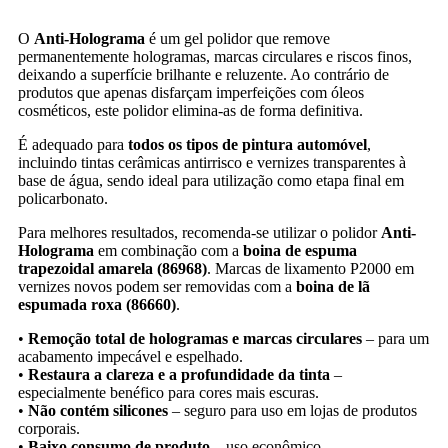
O
Anti-Holograma
é um gel polidor que remove
permanentemente hologramas, marcas circulares e riscos finos,
deixando a superfície brilhante e reluzente. Ao contrário de
produtos que apenas disfarçam imperfeições com óleos
cosméticos, este polidor elimina-as de forma definitiva.
É adequado para
todos os tipos de pintura automóvel
,
incluindo tintas cerâmicas antirrisco e vernizes transparentes à
base de água, sendo ideal para utilização como etapa final em
policarbonato.
Para melhores resultados, recomenda-se utilizar o polidor
Anti-
Holograma
em combinação com a
boina de espuma
trapezoidal amarela (86968)
. Marcas de lixamento P2000 em
vernizes novos podem ser removidas com a
boina de lã
espumada roxa (86660)
.
•
Remoção total de hologramas e marcas circulares
– para um
acabamento impecável e espelhado.
•
Restaura a clareza e a profundidade da tinta
–
especialmente benéfico para cores mais escuras.
•
Não contém silicones
– seguro para uso em lojas de produtos
corporais.
•
Baixo consumo de produto
– uso econômico.