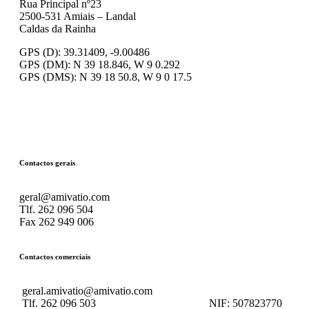
Rua Principal nº23
2500-531 Amiais – Landal
Caldas da Rainha
GPS (D): 39.31409, -9.00486
GPS (DM): N 39 18.846, W 9 0.292
GPS (DMS): N 39 18 50.8, W 9 0 17.5
Contactos gerais
geral@amivatio.com
Tlf. 262 096 504
Fax 262 949 006
Contactos comerciais
geral.amivatio@amivatio.com
Tlf. 262 096 503
NIF:
507823770