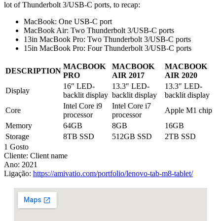
lot of Thunderbolt 3/USB-C ports, to recap:
MacBook: One USB-C port
MacBook Air: Two Thunderbolt 3/USB-C ports
13in MacBook Pro: Two Thunderbolt 3/USB-C ports
15in MacBook Pro: Four Thunderbolt 3/USB-C ports
MACBOOK
MACBOOK
MACBOOK
DESCRIPTION
PRO
AIR 2017
AIR 2020
16″ LED-
13.3″ LED-
13.3″ LED-
Display
backlit display
backlit display
backlit display
Intel Core i9
Intel Core i7
Core
Apple M1 chip
processor
processor
Memory
64GB
8GB
16GB
Storage
8TB SSD
512GB SSD
2TB SSD
1 Gosto
Cliente:
Client name
Ano:
2021
Ligação:
https://amivatio.com/portfolio/lenovo-tab-m8-tablet/