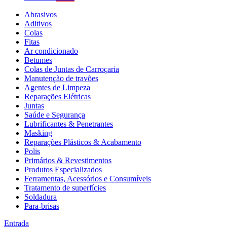
Abrasivos
Aditivos
Colas
Fitas
Ar condicionado
Betumes
Colas de Juntas de Carroçaria
Manutenção de travões
Agentes de Limpeza
Reparações Elétricas
Juntas
Saúde e Segurança
Lubrificantes & Penetrantes
Masking
Reparações Plásticos & Acabamento
Polis
Primários & Revestimentos
Produtos Especializados
Ferramentas, Acessórios e Consumíveis
Tratamento de superfícies
Soldadura
Para-brisas
Entrada