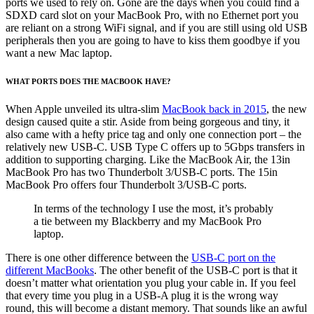
ports we used to rely on. Gone are the days when you could find a
SDXD card slot on your MacBook Pro, with no Ethernet port you
are reliant on a strong WiFi signal, and if you are still using old USB
peripherals then you are going to have to kiss them goodbye if you
want a new Mac laptop.
WHAT PORTS DOES THE MACBOOK HAVE?
When Apple unveiled its ultra-slim
MacBook back in 2015
, the new
design caused quite a stir. Aside from being gorgeous and tiny, it
also came with a hefty price tag and only one connection port – the
relatively new USB-C. USB Type C offers up to 5Gbps transfers in
addition to supporting charging. Like the MacBook Air, the 13in
MacBook Pro has two Thunderbolt 3/USB-C ports. The 15in
MacBook Pro offers four Thunderbolt 3/USB-C ports.
In terms of the technology I use the most, it’s probably
a tie between my Blackberry and my MacBook Pro
laptop.
There is one other difference between the
USB-C port on the
different MacBooks
. The other benefit of the USB-C port is that it
doesn’t matter what orientation you plug your cable in. If you feel
that every time you plug in a USB-A plug it is the wrong way
round, this will become a distant memory. That sounds like an awful