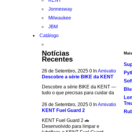
KENT
Jonnesway
Milwaukee
JBM
Catálogo
Notícias
Mais
Recentes
Sup
26 de Setembro, 2025
0
In
Amivatio
Pyt
Descobre a série BIKE da KENT
Sof
Descobre a série BIKE da KENT —
Blu
tudo o que precisas para cuidar da
Long
Tre
26 de Setembro, 2025
0
In
Amivatio
KENT Fuel Guard 2
Rub
KENT Fuel Guard 2 🚗
Desenvolvido para limpar e