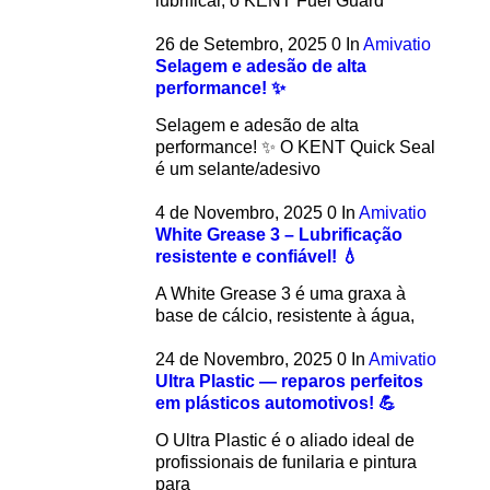
lubrificar, o KENT Fuel Guard
26 de Setembro, 2025
0
In
Amivatio
Selagem e adesão de alta
performance! ✨
Selagem e adesão de alta
performance! ✨ O KENT Quick Seal
é um selante/adesivo
4 de Novembro, 2025
0
In
Amivatio
White Grease 3 – Lubrificação
resistente e confiável! 💧
A White Grease 3 é uma graxa à
base de cálcio, resistente à água,
24 de Novembro, 2025
0
In
Amivatio
Ultra Plastic — reparos perfeitos
em plásticos automotivos! 💪
O Ultra Plastic é o aliado ideal de
profissionais de funilaria e pintura
para