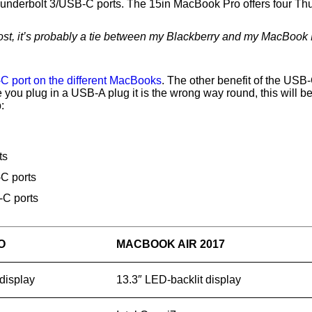
underbolt 3/USB-C ports. The 15in MacBook Pro offers four Th
most, it’s probably a tie between my Blackberry and my MacBook 
 port on the different MacBooks
. The other benefit of the USB-C
ime you plug in a USB-A plug it is the wrong way round, this will
:
ts
C ports
-C ports
O
MACBOOK AIR 2017
display
13.3″ LED-backlit display