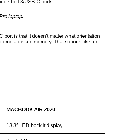
underbolt 3/USB-C ports.
Pro laptop.
 port is that it doesn’t matter what orientation
 become a distant memory. That sounds like an
MACBOOK AIR 2020
13.3″ LED-backlit display