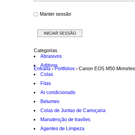
Manter sessão
Categorias
Abrasivos
Aditivos
Entrada
›
Portfolios
›
Canon EOS M50 Mirrorles
Colas
Fitas
Ar condicionado
Betumes
Colas de Juntas de Carroçaria
Manutenção de travões
Agentes de Limpeza