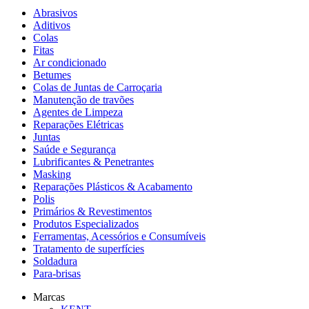
Abrasivos
Aditivos
Colas
Fitas
Ar condicionado
Betumes
Colas de Juntas de Carroçaria
Manutenção de travões
Agentes de Limpeza
Reparações Elétricas
Juntas
Saúde e Segurança
Lubrificantes & Penetrantes
Masking
Reparações Plásticos & Acabamento
Polis
Primários & Revestimentos
Produtos Especializados
Ferramentas, Acessórios e Consumíveis
Tratamento de superfícies
Soldadura
Para-brisas
Marcas