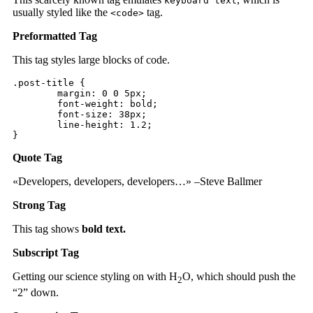
keyboard text
usually styled like the
tag.
<code>
Preformatted Tag
This tag styles large blocks of code.
.post-title {

	margin: 0 0 5px;

	font-weight: bold;

	font-size: 38px;

	line-height: 1.2;

}
Quote Tag
Developers, developers, developers…
–Steve Ballmer
Strong Tag
This tag shows
bold
text.
Subscript Tag
Getting our science styling on with H
O, which should push the
2
“2” down.