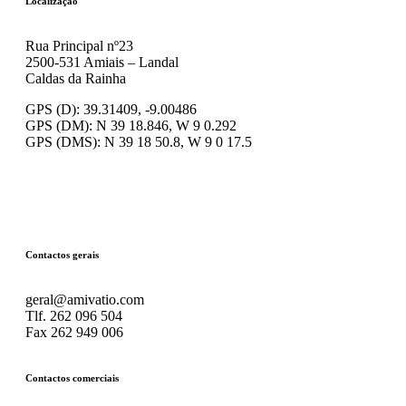
Localização
Rua Principal nº23
2500-531 Amiais – Landal
Caldas da Rainha
GPS (D): 39.31409, -9.00486
GPS (DM): N 39 18.846, W 9 0.292
GPS (DMS): N 39 18 50.8, W 9 0 17.5
Contactos gerais
geral@amivatio.com
Tlf. 262 096 504
Fax 262 949 006
Contactos comerciais