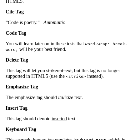
HTML5.
Cite Tag
“Code is poetry.” –
Automattic
Code Tag
You will learn later on in these tests that
word-wrap: break-
will be your best friend.
word;
Delete Tag
This tag will let you
strikeout text
, but this tag is no longer
supported in HTML5 (use the
instead).
<strike>
Emphasize Tag
The emphasize tag should
italicize
text.
Insert Tag
This tag should denote
inserted
text.
Keyboard Tag
This scarcely known tag emulates
, which is