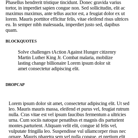
Phasellus hendrerit tristique tincidunt. Donec gravida varius
tortor, in imperdiet sapien congue non. Sed sollicitudin, elit ac
maximus maximus, ante tellus auctor est, a feugiat dolor ex ut
lorem. Mauris porttitor efficitur felis, vitae eleifend risus ultrices
eu. In semper nibh malesuada, imperdiet justo sed, dapibus
quam.
BLOCKQUOTES
Solve challenges tAction Against Hunger citizenry
Martin Luther King Jr. Combat malaria, mobilize
lasting change billionaire Lorem ipsum dolor sit
amet consectetur adipiscing elit.
DROPCAP
Lorem ipsum dolor sit amet, consectetur adipiscing elit. Ut sed
leo. Mauris mauris massa, eleifend et purus vel, feugiat rutrum
nulla. Cras vitae est vel ipsum faucibus fermentum a ultricies
urna. Cum sociis natoque penatibus et magnis dis parturient
montes.parturient. Aliquam velit elit, congue id felis vel,
vulputate fringilla leo. Suspendisse vul ullamcorper risus nec
ornare. Mauris pharetra sem vel nulla congue, et pretium elit