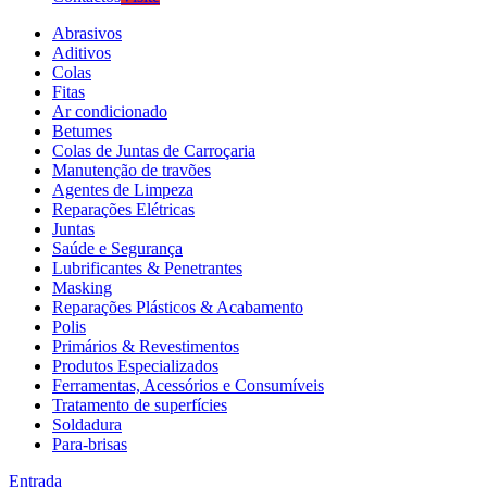
Abrasivos
Aditivos
Colas
Fitas
Ar condicionado
Betumes
Colas de Juntas de Carroçaria
Manutenção de travões
Agentes de Limpeza
Reparações Elétricas
Juntas
Saúde e Segurança
Lubrificantes & Penetrantes
Masking
Reparações Plásticos & Acabamento
Polis
Primários & Revestimentos
Produtos Especializados
Ferramentas, Acessórios e Consumíveis
Tratamento de superfícies
Soldadura
Para-brisas
Entrada