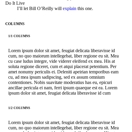
Do It Live
I’ll let Bill O’Reilly will
explain
this one.
COLUMNS
1/1 COLUMNS
Lorem ipsum dolor sit amet, feugiat delicata liberavisse id
cum, no quo maiorum intellegebat, liber regione eu sit. Mea
cu case ludus integre, vide viderer eleifend ex mea. His at
soluta regione diceret, cum et atqui placerat petentium. Per
amet nonumy periculis ei. Deleniti apeirian temporibus eam
cu, ad mea ipsum sadipscing, sed ex assum omnium
contentiones. Nobis suavitate moderatius has eu, epicuri
ancillae pericula ei nam, ferri ipsum quaeque est ea. Lorem
ipsum dolor sit amet, feugiat delicata liberavisse id cum
1/2 COLUMNS
Lorem ipsum dolor sit amet, feugiat delicata liberavisse id
cum, no quo maiorum intellegebat, liber regione eu sit. Mea