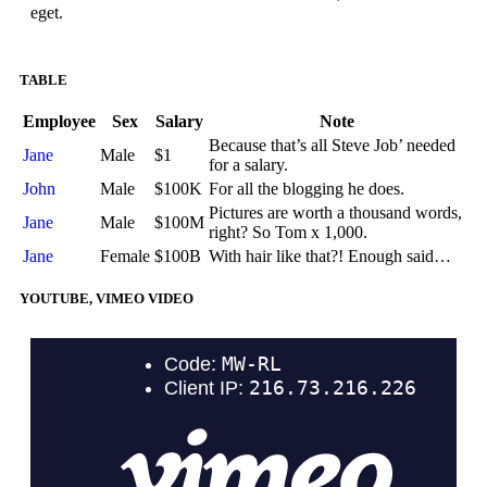
eget.
TABLE
Employee
Sex
Salary
Note
Because that’s all Steve Job’ needed
Jane
Male
$1
for a salary.
John
Male
$100K
For all the blogging he does.
Pictures are worth a thousand words,
Jane
Male
$100M
right? So Tom x 1,000.
Jane
Female
$100B
With hair like that?! Enough said…
YOUTUBE, VIMEO VIDEO