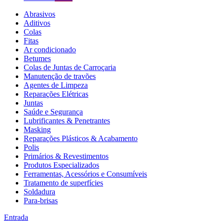
Abrasivos
Aditivos
Colas
Fitas
Ar condicionado
Betumes
Colas de Juntas de Carroçaria
Manutenção de travões
Agentes de Limpeza
Reparações Elétricas
Juntas
Saúde e Segurança
Lubrificantes & Penetrantes
Masking
Reparações Plásticos & Acabamento
Polis
Primários & Revestimentos
Produtos Especializados
Ferramentas, Acessórios e Consumíveis
Tratamento de superfícies
Soldadura
Para-brisas
Entrada