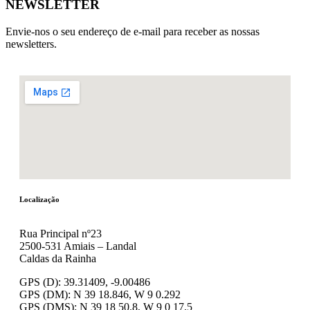
NEWSLETTER
Envie-nos o seu endereço de e-mail para receber as nossas
newsletters.
Localização
Rua Principal nº23
2500-531 Amiais – Landal
Caldas da Rainha
GPS (D): 39.31409, -9.00486
GPS (DM): N 39 18.846, W 9 0.292
GPS (DMS): N 39 18 50.8, W 9 0 17.5