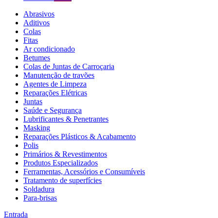
Abrasivos
Aditivos
Colas
Fitas
Ar condicionado
Betumes
Colas de Juntas de Carroçaria
Manutenção de travões
Agentes de Limpeza
Reparações Elétricas
Juntas
Saúde e Segurança
Lubrificantes & Penetrantes
Masking
Reparações Plásticos & Acabamento
Polis
Primários & Revestimentos
Produtos Especializados
Ferramentas, Acessórios e Consumíveis
Tratamento de superfícies
Soldadura
Para-brisas
Entrada