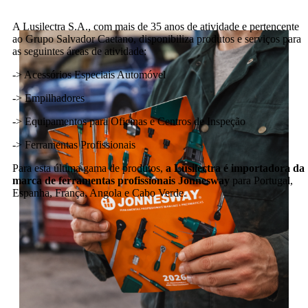
A Lusilectra S.A., com mais de 35 anos de atividade e pertencente
ao Grupo Salvador Caetano, disponibiliza produtos e serviços para
as seguintes áreas de atividade:
-> Acessórios Especiais Automóvel
-> Empilhadores
-> Equipamentos para Oficinas e Centros de Inspeção
-> Ferramentas Profissionais
Para esta última gama de produtos,
a Lusilectra é importadora da
marca de ferramentas profissionais Jonnesway
para Portugal,
Espanha, França, Angola e Cabo Verde.