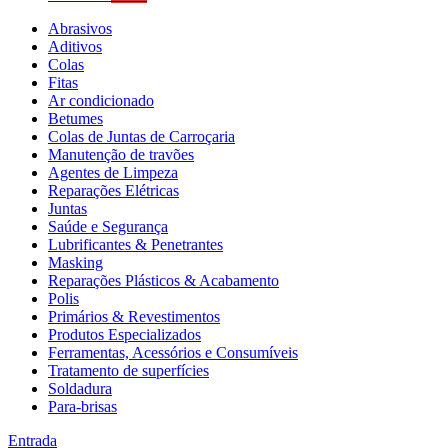
Abrasivos
Aditivos
Colas
Fitas
Ar condicionado
Betumes
Colas de Juntas de Carroçaria
Manutenção de travões
Agentes de Limpeza
Reparações Elétricas
Juntas
Saúde e Segurança
Lubrificantes & Penetrantes
Masking
Reparações Plásticos & Acabamento
Polis
Primários & Revestimentos
Produtos Especializados
Ferramentas, Acessórios e Consumíveis
Tratamento de superfícies
Soldadura
Para-brisas
Entrada