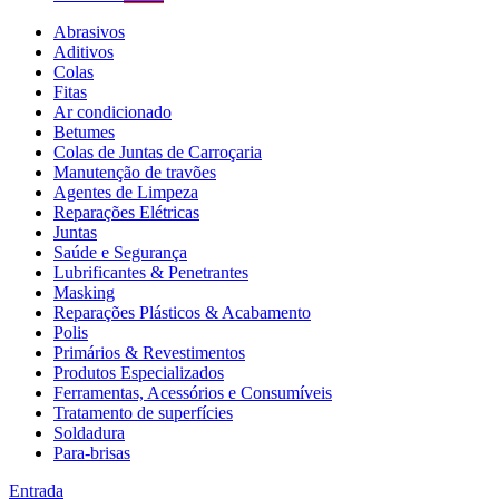
Abrasivos
Aditivos
Colas
Fitas
Ar condicionado
Betumes
Colas de Juntas de Carroçaria
Manutenção de travões
Agentes de Limpeza
Reparações Elétricas
Juntas
Saúde e Segurança
Lubrificantes & Penetrantes
Masking
Reparações Plásticos & Acabamento
Polis
Primários & Revestimentos
Produtos Especializados
Ferramentas, Acessórios e Consumíveis
Tratamento de superfícies
Soldadura
Para-brisas
Entrada