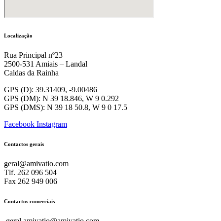
Localização
Rua Principal nº23
2500-531 Amiais – Landal
Caldas da Rainha
GPS (D): 39.31409, -9.00486
GPS (DM): N 39 18.846, W 9 0.292
GPS (DMS): N 39 18 50.8, W 9 0 17.5
Facebook
Instagram
Contactos gerais
geral@amivatio.com
Tlf. 262 096 504
Fax 262 949 006
Contactos comerciais
geral.amivatio@amivatio.com