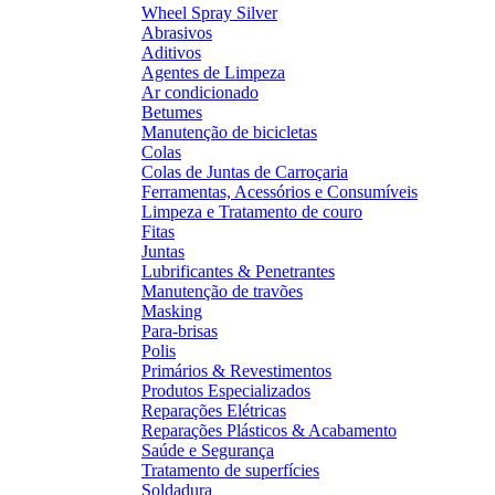
Wheel Spray Silver
Abrasivos
Aditivos
Agentes de Limpeza
Ar condicionado
Betumes
Manutenção de bicicletas
Colas
Colas de Juntas de Carroçaria
Ferramentas, Acessórios e Consumíveis
Limpeza e Tratamento de couro
Fitas
Juntas
Lubrificantes & Penetrantes
Manutenção de travões
Masking
Para-brisas
Polis
Primários & Revestimentos
Produtos Especializados
Reparações Elétricas
Reparações Plásticos & Acabamento
Saúde e Segurança
Tratamento de superfícies
Soldadura