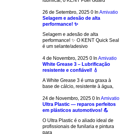
lubrificar, o KENT Fuel Guard
26 de Setembro, 2025
0
In
Amivatio
Selagem e adesão de alta
performance! ✨
Selagem e adesão de alta
performance! ✨ O KENT Quick Seal
é um selante/adesivo
4 de Novembro, 2025
0
In
Amivatio
White Grease 3 – Lubrificação
resistente e confiável! 💧
A White Grease 3 é uma graxa à
base de cálcio, resistente à água,
24 de Novembro, 2025
0
In
Amivatio
Ultra Plastic — reparos perfeitos
em plásticos automotivos! 💪
O Ultra Plastic é o aliado ideal de
profissionais de funilaria e pintura
para