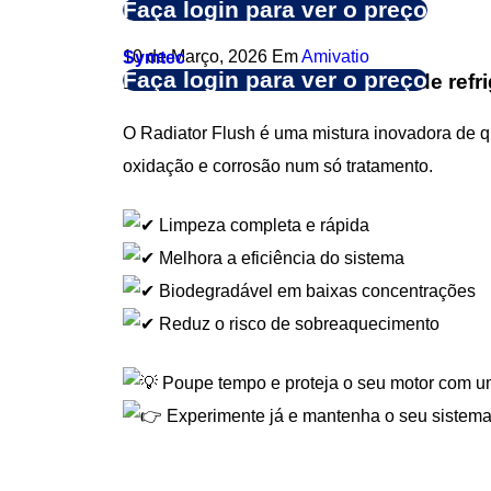
Faça login para ver o preço
10 de Março, 2026
Em
Amivatio
Symtec
Faça login para ver o preço
Dê nova vida ao seu sistema de refri
O Radiator Flush é uma mistura inovadora de qu
oxidação e corrosão num só tratamento.
Limpeza completa e rápida
Melhora a eficiência do sistema
Biodegradável em baixas concentrações
Reduz o risco de sobreaquecimento
Poupe tempo e proteja o seu motor com um
Experimente já e mantenha o seu sistema