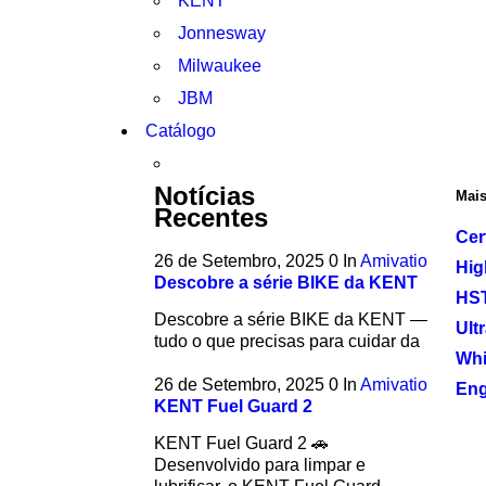
KENT
Jonnesway
Milwaukee
JBM
Catálogo
Notícias
Mais
Recentes
Cer
26 de Setembro, 2025
0
In
Amivatio
Hig
Descobre a série BIKE da KENT
HST
Descobre a série BIKE da KENT —
Ultr
tudo o que precisas para cuidar da
Whi
26 de Setembro, 2025
0
In
Amivatio
Eng
KENT Fuel Guard 2
KENT Fuel Guard 2 🚗
Desenvolvido para limpar e